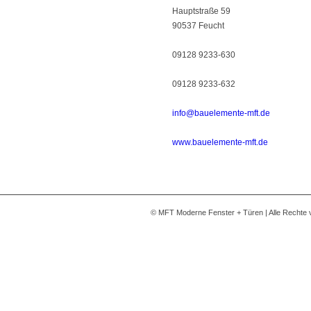
Hauptstraße 59
90537 Feucht
09128 9233-630
09128 9233-632
info@bauelemente-mft.de
www.bauelemente-mft.de
© MFT Moderne Fenster + Türen | Alle Rechte 